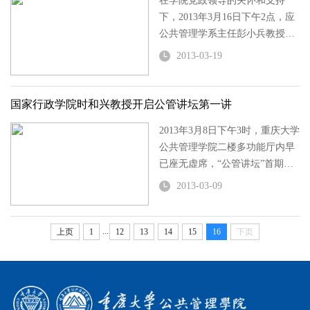
在学院党政领导的关怀和支持
下，2013年3月16日下午2点，应
公共管理学系主任彭小兵教授和
副主任戴坚博士的邀请，中共重
2013-03-19
庆市党校李金教授在D1237做了
名为“社会分层与中国实践”的讲
座，彭小兵教授、戴坚博士和12
国家行政学院时和兴教授开启公管讲坛第一讲
级全体...
2013年3月8日下午3时，重庆大学
公共管理学院二楼多功能厅内早
已座无虚席，“公管讲坛”首期主
讲嘉宾——国家行政学院公共管
2013-03-09
理教研部副主任时和兴教授为200
余名师生带来讲座“公共冲突管理
的理论与实践”。
...
上页
1
12
13
14
15
16
下页