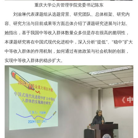
重庆大学公共管理学院党委书记陈东
刘渝琳
代表课题组从选题背景、研究团队
、
总体框架
、
研究内
容、研究方法与
目前成果
等方面总体介绍了课题
研究进展与
计划
。
她指出，基于我国中等收入群体数量众多但是存在很高的脆弱性，
本课题研究将
在
中国式现代化进程中
，深入分析
“提低”、“稳中”
扩大
中等收入群体的作用机制，如何通过有效政策与社会机制的创新，
实现中等收入群体的稳步扩大。