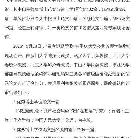
轮评审模式。共计收集公共管理博士、硕士以及MPA备评论文1661
篇，其中自主收集博士论文49篇，学硕论文432篇，MPA论文992
篇；单位推荐及个人申报博士论文48篇，学硕论文42篇，MPA论文
98篇。经过三轮评审，每一类论文的前10名进入第四轮专家现场会
评。
2026年5月20日，“费孝通勤学奖”在重庆大学公共管理学院举行
现场会评。由厦门大学陈振明教授、武汉大学丁煌教授、四川大学
姜晓萍教授、北京大学邱泽奇教授、中山大学肖滨教授、浙江大学
郁建兴教授组成的终评小组现场对三类各10篇经匿名化处理后的候
选论文进行记名打分，并运用利益相关者回避原则，最终确认的评
审结果如下：
1.优秀博士学位论文一篇：
《邻里组织化：城市社会纠纷“化解在基层”研究》；作者：王
铮；作者学校：中国人民大学；导师：何艳玲。
2.优秀博士学位论文提名奖两篇，空缺三篇。