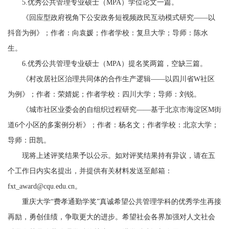
5.优秀公共管理专业硕士（MPA）学位论文一篇。
《回应型政府视角下公安政务短视频政民互动模式研究——以
抖音为例》；作者：向袁媛；作者学校：复旦大学；导师：陈水
生。
6.优秀公共管理专业硕士（MPA）提名奖两篇，空缺三篇。
《村改居社区治理共同体的合作生产逻辑——以四川省W社区
为例》；作者：荣婧妮；作者学校：四川大学；导师：刘锐。
《城市社区业委会的自组织过程研究——基于北京市海淀区M街
道6个小区的多案例分析》；作者：杨名文；作者学校：北京大学；
导师：田凯。
现将上述评奖结果予以公示。如对评奖结果持有异议，请在五
个工作日内实名提出，并提供有关材料发送至邮箱：
fxt_award@cqu.edu.cn。
重庆大学“费孝通勤学奖”真诚希望公共管理学科的优秀学生再接
再励，勇创佳绩，争取更大的进步。希望社会各界加强对人文社会