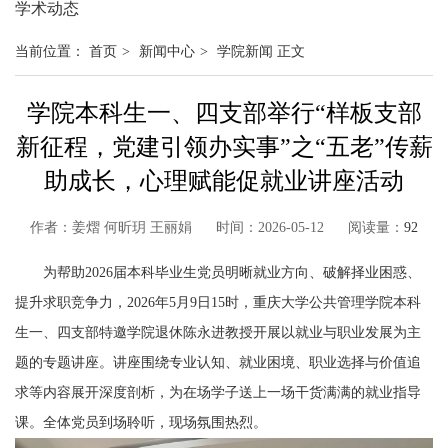
学术动态
当前位置：
首页
>
新闻中心
>
学院新闻
正文
学院本科生一、四支部举行“样板支部
新征程，党建引领办实事”之“五老”传薪
助成长，心理赋能促就业讲座活动
作者：姜熠 何昕玥 王丽娟 时间：2026-05-12 阅读量：
92
为帮助
2026
届本科毕业生党员明晰就业方向、破解择业困惑、
提升求职竞争力，
2026
年
5
月
9
日
15
时，重庆大学公共管理学院本科
生一、四支部特邀学院退休陈永进教授开展以就业与职业发展为主
题的专题讲座。讲座围绕专业认知、就业困境、职业选择与价值追
求等内容展开深度剖析，为在场学子送上一场干货满满的就业指导
课。全体党员到场聆听，现场氛围热烈。