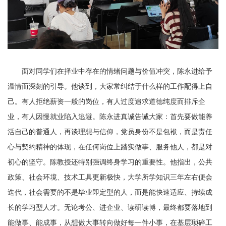
面对同学们在择业中存在的情绪问题与价值冲突，
陈永进
给予
温情而深刻的引导。他谈到，大家常纠结于什么样的工作配得上自
己。有人拒绝薪资一般的岗位，有人过度追求道德纯度而排斥企
业，有人因慢就业陷入逃避。
陈永进
真诚告诫大家：首先要做能养
活自己的普通人，再谈理想与信仰，党员身份不是包袱，而是责任
心与契约精神的体现，在任何岗位上踏实做事、服务他人，都是对
初心的坚守。陈教授还特别强调终身学习的重要性。他指出，公共
政策、社会环境、技术工具更新极快，大学所学知识三年左右便会
迭代，社会需要的不是毕业即定型的人，而是能快速适应、持续成
长的学习型人才。无论考公、进企业、读研读博，最终都要落地到
能做事、能成事，从想做大事转向做好每一件小事，在基层琐碎工