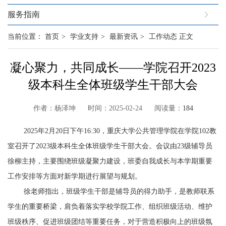
服务指南
当前位置：
首页
>
学业支持
>
最新资讯
>
工作动态
正文
凝心聚力，共同成长——学院召开2023
级本科生全体班级学生干部大会
作者：杨泽坤 时间：2025-02-24 阅读量：
184
2025
年
2
月
20
日下午
16:30
，重庆大学公共管理学院在学院
102
教
室召开了
2023
级本科生全体班级学生干部大会。会议由
23
级辅导员
徐柳主持，主要围绕班级凝聚力建设，班委自我成长与本学期重要
工作安排等方面对新学期进行展望与规划。
徐老师指出，班级学生干部是辅导员的得力助手，是教师联系
学生的重要桥梁，肩负着落实学校学院工作、组织班级活动、维护
班级秩序、促进班级团结等重要任务，对于营造积极向上的班级氛