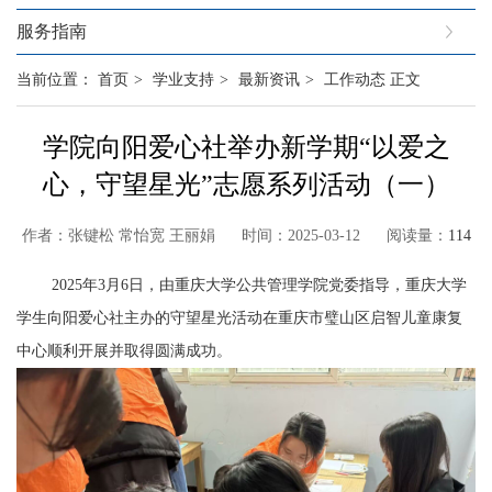
服务指南
当前位置：
首页
>
学业支持
>
最新资讯
>
工作动态
正文
学院向阳爱心社举办新学期“以爱之
心，守望星光”志愿系列活动（一）
作者：张键松 常怡宽 王丽娟 时间：2025-03-12 阅读量：
114
2025
年
3
月
6
日，由重庆大学公共管理学院党委指导，重庆大学
学生向阳爱心社主办的守望星光活动在重庆市璧山区启智儿童康复
中心顺利开展并取得圆满成功。