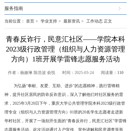
服务指南
当前位置：
首页
>
学业支持
>
最新资讯
>
工作动态
正文
青春反诈行，民意汇社区——学院本科
2023级行政管理（组织与人力资源管理
方向）1班开展学雷锋志愿服务活动
作者：杨娅琳 陈浩波 俞悦 时间：2025-03-24 阅读量：
110
为弘扬“奉献、友爱、互助、进步”的志愿精神，践行雷锋精
神，提升社区居民的防诈反诈意识，深入了解他们对社区服务的需
求，
2025
年
3
月
20
日下午，重庆大学公共管理学院本科
2023
级行政管
理专业（
组织与人力资源管理方向
）
01
班的
20
名学生志愿者走进新
华村社区，开展了一场别开生面的“青春反诈行，民意汇社区”学雷锋
志愿服务活动。此次活动通过入户宣传、室外讲解和民意调查等形