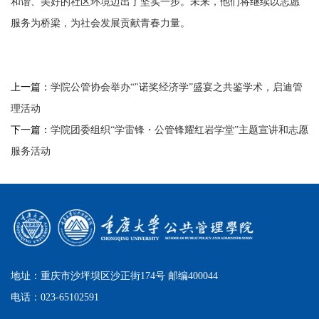
和谐、美好的社区环境迈出了坚实一步。未来，他们将继续以志愿
服务为桥梁，为社会发展贡献青春力量。
上一篇：
学院公管协会举办“"诺奖经济学”盛宴之共鉴学术，启迪管
理活动
下一篇：
学院团委组织“学雷锋・公管锋耀红岩学堂”主题宣讲和志愿
服务活动
地址：重庆市沙坪坝区沙正街174号 邮编400044
电话：023-65102591