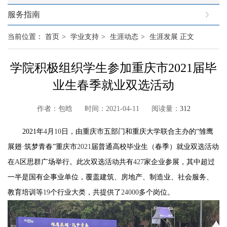
服务指南
当前位置：
首页
>
学业支持
>
生涯动态
>
生涯发展
正文
学院积极组织学生参加重庆市2021届毕
业生春季就业双选活动
作者：包晗 时间：2021-04-11 阅读量：
312
2021
年
4
月
10
日，由重庆市五部门和重庆大学联合主办的“雏鹰
展翅·筑梦青春”重庆市
2021
届普通高校毕业生（春季）就业双选活动
在
A
区思群广场举行。此次双选活动共有
427
家企业参展，其中超过
一半是国有企事业单位，覆盖建筑、房地产、制造业、社会服务、
教育培训等
19
个行业大类，共提供了
24000
多个岗位。