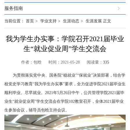
服务指南
当前位置：
首页
>
学业支持
>
生涯动态
>
生涯发展
正文
我为学生办实事：学院召开2021届毕业
生“就业促业周”学生交流会
作者：包晗 时间：2021-05-28 阅读量：
335
为贯彻落实党中央、国务院“稳就业”“保就业”决策部署，结合学
校党史学习教育“我为学生办实事”要求，全力促进学院
2021
届毕业生
顺利毕业、尽早就业。
2021
年
5
月
26
日中午，公共管理学院
2021
届毕
业生“就业促业周”学生交流会在学院
102
教室召开，全体
2021
届毕业
生参加会议，辅导员包晗主持会议。