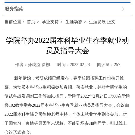
服务指南
当前位置：
首页
>
学业支持
>
生涯动态
>
生涯发展
正文
学院举办2022届本科毕业生春季就业动
员及指导大会
作者：孙珑溢 徐柳 时间：2022-02-28 阅读量：
257
新年伊始，考研成绩已经发布，春季校园招聘工作也拉开帷
幕。为动员本科毕业生积极参加春招、落实就业，并对考研学生的
复试备战及调剂工作等加以指导，学院于
2022
年
2
月
24
日
17:00
在学院
楼
102
教室举办
2022
届本科毕业生春季就业动员及指导大会，会议由
2022
届本科生辅导员徐柳老师主持，全体未就业学生到会参加。对
于因实习、疫情等原因尚未返校、不能到场参加的同学，则以线上
会议形式参会。