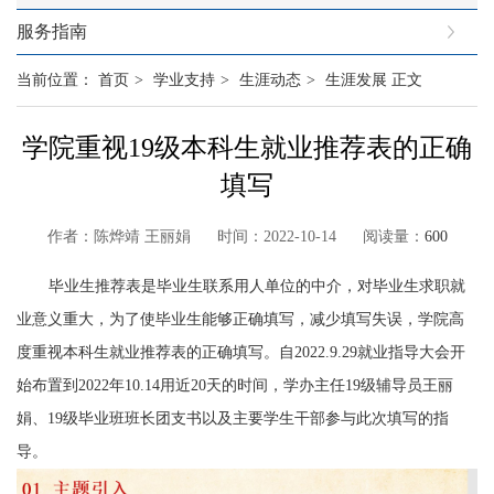
服务指南
当前位置：
首页
>
学业支持
>
生涯动态
>
生涯发展
正文
学院重视19级本科生就业推荐表的正确
填写
作者：陈烨靖 王丽娟 时间：2022-10-14 阅读量：
600
毕业生推荐表是毕业生联系用人单位的中介，对毕业生求职就
业意义重大，为了使毕业生能够正确填写，减少填写失误，
学院高
度重视本科生就业推荐表的正确填写。自
2022.9.29
就业指导大会开
始布置到
2022
年
10
.
14
用近
20
天的时间
，学办主任
19
级辅导员王丽
娟、
19
级毕业班班长团支书以及主要学生干部参与此次填写的指
导。