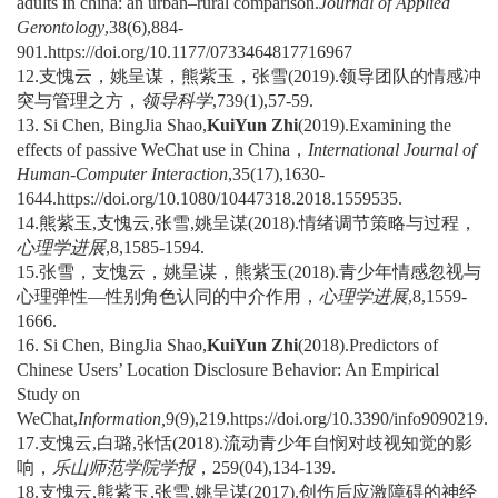
adults in china: an urban–rural comparison.
Journal of Applied
Gerontology
,38(6),884-
901.https://doi.org/10.1177/0733464817716967
12.支愧云，姚呈谋，熊紫玉，张雪(2019).领导团队的情感冲
突与管理之方，
领导科学
,739(1),57-59.
13. Si Chen, BingJia Shao,
KuiYun Zhi
(2019).Examining the
effects of passive WeChat use in China，
International Journal of
Human-Computer Interaction
,35(17),1630-
1644.https://doi.org/10.1080/10447318.2018.1559535.
14.熊紫玉,支愧云,张雪,姚呈谋(2018).情绪调节策略与过程，
心理学进展
,8,1585-1594.
15.张雪，支愧云，姚呈谋，熊紫玉(2018).青少年情感忽视与
心理弹性—性别角色认同的中介作用，
心理学进展
,8,1559-
1666.
16. Si Chen, BingJia Shao,
KuiYun Zhi
(2018).Predictors of
Chinese Users’ Location Disclosure Behavior: An Empirical
Study on
WeChat,
Information,
9(9),219.https://doi.org/10.3390/info9090219.
17.支愧云,白璐,张恬(2018).流动青少年自悯对歧视知觉的影
响，
乐山师范学院学报
，259(04),134-139.
18.支愧云,熊紫玉,张雪,姚呈谋(2017).创伤后应激障碍的神经