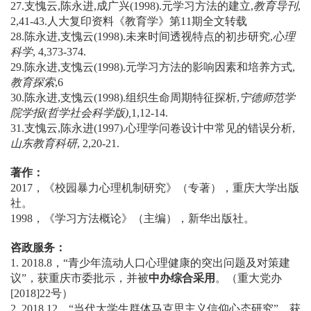
27.支愧云,陈永进,成广兴(1998).元学习方法的建立,
教育导刊
,
2,41-43.人大复印资料《教育学》第11期全文转载
28.陈永进,支愧云(1998).未来时间透视特点的初步研究,
心理
科学
, 4,373-374.
29.陈永进,支愧云(1998).元学习方法的影响因素和培养方式,
教育探索
,6
30.陈永进,支愧云(1998).组织生命周期特征探析,
宁德师范学
院学报
(
哲学社会科学版
),
1,12-14.
31.支愧云,陈永进(1997).心理学问卷设计中常见的错误分析,
山东教育科研
, 2,20-21.
著作：
2017，《校园暴力心理机制研究》（专著），重庆大学出版
社。
1998，《学习方法概论》（主编），新华出版社。
咨政服务：
1. 2018.8，“青少年流动人口心理健康的突出问题及对策建
议”，获重庆市委批示，并被
中办综合采用
。（重大党办
[2018]22号）
2. 2018.12，“当代大学生群体马克思主义信仰心态研究”，获