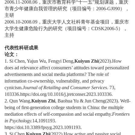
2006.11-2008.06，重庆市教育科学“十一五”规划课题，重庆
市青少年健康自我管理的研究（项目编号：2006-GJ090），
主研
2006.10-2008.09，重庆大学人文社科青年基金项目，重庆市
大学生健康危险行为的研究（项目编号：CDSK2006-5），
主持
代表性科研成果
论文：
1. Si Chen, Yajun Wu, Fengyi Deng,
Kuiyun Zhi
(2023).How
does ad relevance affect consumers’ attitudes toward personalized
advertisements and social media platforms? The role of
information co-ownership, vulnerability, and privacy
cynicism.
Journal of Retailing and Consumer Services
. 73,
103336.https://doi.org/10.1016/j.jretconser.2023.103336.
2. Qun Wang,
Kuiyun Zhi
, Baohua Yu & Jun Cheng(2023). Well-
being of first-generation college students in China: the multiple
mediation effects of self-compassion and social empathy.
Frontiers
in Psychology.
14,1091193.
https://doi.10.3389/fpsyg.2023.1091193.
3. Si Chen,
Kuiyun Zhi
(2022).How active and passive social