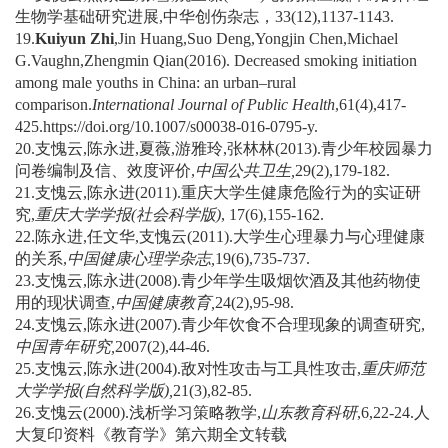
生物学基础研究进展,中华创伤杂志，33(12),1137-1143.
19.
Kuiyun Zhi
,Jin Huang,Suo Deng,Yongjin Chen,Michael
G.Vaughn,Zhengmin Qian(2016). Decreased smoking initiation
among male youths in China: an urban–rural
comparison.
International Journal of Public Health
,61(4),417-
425.https://doi.org/10.1007/s00038-016-0795-y.
20.支愧云,陈永进,夏薇,游雅玲,张林林(2013).青少年校园暴力
问卷编制及信、效度评价,
中国公共卫生
,
29(2),179-182.
21.支愧云,陈永进(2011).重庆大学生健康危险行为的实证研
究,
重庆大学学报
(
社会科学版
)
, 17(6),155-162.
22.陈永进,任文华,支愧云(2011).大学生心理暴力与心理健康
的关系,
中国健康心理学杂志
,
19(6),735-737.
23.支愧云,陈永进(2008).青少年学生吸烟饮酒及其他药物使
用的现状调查,
中国健康教育
,
24(2),95-98.
24.支愧云,陈永进(2007).青少年饮食不合理现象的调查研究,
中国青年研究
,
2007(2),44-46.
25.支愧云,陈永进(2004).敌对性攻击与工具性攻击,
重庆师范
大学学报
(
自然科学版
),
21(3),82-85.
26.支愧云(2000).浅析学习策略教学,
山东教育科研
,6,22-24.人
大复印资料《教育学》第六期全文转载