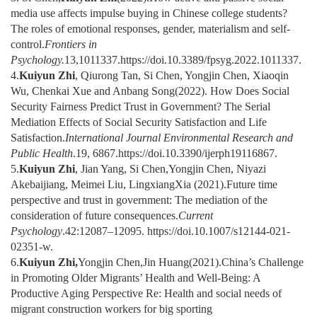
media use affects impulse buying in Chinese college students?
The roles of emotional responses, gender, materialism and self-
control.
Frontiers in
Psychology.
13,1011337.https://doi.10.3389/fpsyg.2022.1011337.
4.
Kuiyun Zhi
, Qiurong Tan, Si Chen, Yongjin Chen, Xiaoqin
Wu, Chenkai Xue and Anbang Song(2022). How Does Social
Security Fairness Predict Trust in Government? The Serial
Mediation Effects of Social Security Satisfaction and Life
Satisfaction.
International Journal Environmental Research and
Public Health
.19, 6867.https://doi.10.3390/ijerph19116867.
5.
Kuiyun Zhi
, Jian Yang, Si Chen,Yongjin Chen, Niyazi
Akebaijiang, Meimei Liu, LingxiangXia (2021).Future time
perspective and trust in government: The mediation of the
consideration of future consequences.
Current
Psychology
.42:12087–12095. https://doi.10.1007/s12144-021-
02351-w.
6.
Kuiyun Zhi,
Yongjin Chen,Jin Huang(2021).China’s Challenge
in Promoting Older Migrants’ Health and Well-Being: A
Productive Aging Perspective Re: Health and social needs of
migrant construction workers for big sporting