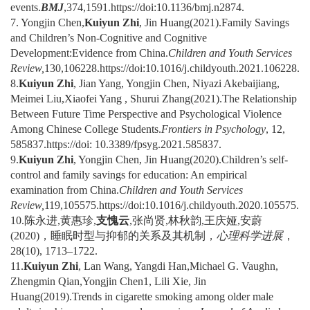
events.
BMJ
,374,1591.https://doi:10.1136/bmj.n2874.
7. Yongjin Chen,
Kuiyun Zhi
, Jin Huang(2021).Family Savings
and Children’s Non-Cognitive and Cognitive
Development:Evidence from China.
Children and Youth Services
Review,
130,106228.https://doi:10.1016/j.childyouth.2021.106228.
8.
Kuiyun Zhi
, Jian Yang, Yongjin Chen, Niyazi Akebaijiang,
Meimei Liu,Xiaofei Yang , Shurui Zhang(2021).The Relationship
Between Future Time Perspective and Psychological Violence
Among Chinese College Students.
Frontiers in Psychology
, 12,
585837.https://doi: 10.3389/fpsyg.2021.585837.
9.
Kuiyun Zhi
, Yongjin Chen, Jin Huang(2020).Children’s self-
control and family savings for education: An empirical
examination from China.
Children and Youth Services
Review,
119,105575.https://doi:10.1016/j.childyouth.2020.105575.
10.陈永进,黄惠珍,
支愧云
,张尚贤,林秋韵,王庆娅,安蔚
(2020)，睡眠时型与抑郁的关系及其机制，
心理科学进展
，
28(10), 1713–1722.
11.
Kuiyun Zhi
, Lan Wang, Yangdi Han,Michael G. Vaughn,
Zhengmin Qian,Yongjin Chen1, Lili Xie, Jin
Huang(2019).Trends in cigarette smoking among older male